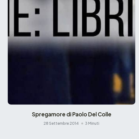
Spregamore di Paolo Del Colle
28 Settembre 2014
3 Minuti