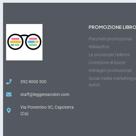
PROMOZIONE LIBR
Pacchetti promozionali
WikiAuthor
La sinossi per l'editore
Correzione di bozze
Immagini promozionali
Social media marketing p
392 8000 500
autori
staff@leggereacolori.com
Via Ponentino 3C, Capoterra
(Ca)