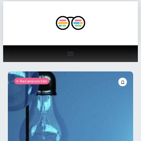
Recensioni libri