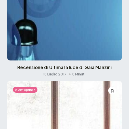
Recensione di Ultima la luce di Gaia Manzini
18 Luglio 2017
8 Minuti
Anteprime