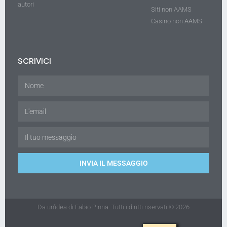
autori
Siti non AAMS
Casino non AAMS
SCRIVICI
INVIA IL MESSAGGIO
Da un'idea di Fabio Pinna. Tutti i diritti riservati © 2026