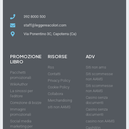
392 8000 500
staff@leggereacolori.com
Via Ponentino 3C, Capoterra (Ca)
PROMOZIONE
RISORSE
ADV
LIBRO
Rss
Siti non ams
Pacchetti
Contatti
Siti scommesse
promozionali
non AAMS
Privacy Policy
WikiAuthor
Siti scommesse
Cookie Policy
La sinossi per
non AAMS
Collabora
l'editore
Casino senza
Merchandising
Correzione di bozze
documenti
siti non AAMS
Immagini
Casino senza
promozionali
documenti
Social media
casino non AAMS
marketing per
CashWin