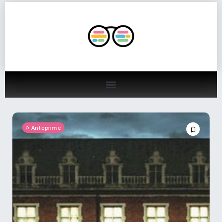
Anteprime