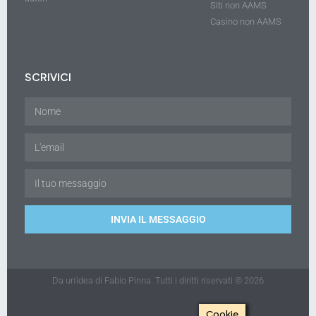
Siti non AAMS
Casino non AAMS
SCRIVICI
INVIA IL MESSAGGIO
Da un'idea di Fabio Pinna. Tutti i diritti riservati © 2026
Cookie