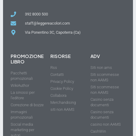
392 8000 500
staff@leggereacolori.com
Via Ponentino 3C, Capoterra (Ca)
PROMOZIONE
RISORSE
ADV
LIBRO
Rss
Siti non ams
Pacchetti
Contatti
Siti scommesse
promozionali
non AAMS
Privacy Policy
WikiAuthor
Siti scommesse
Cookie Policy
La sinossi per
non AAMS
Collabora
l'editore
Casino senza
Merchandising
Correzione di bozze
documenti
siti non AAMS
Immagini
Casino senza
promozionali
documenti
Social media
casino non AAMS
marketing per
CashWin
autori