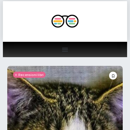
Recensioni libri