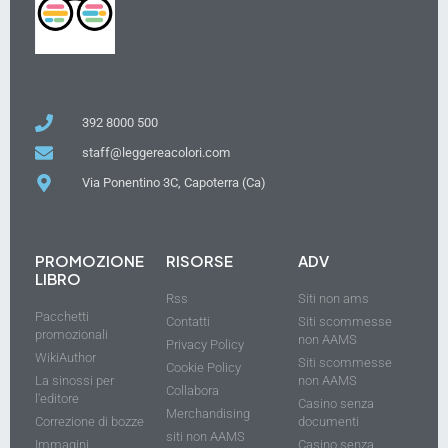
392 8000 500
staff@leggereacolori.com
Via Ponentino 3C, Capoterra (Ca)
PROMOZIONE
RISORSE
ADV
LIBRO
Rss
Siti non ams
Pacchetti
Contatti
Siti scommesse
promozionali
non AAMS
Privacy Policy
WikiAuthor
Siti scommesse
Cookie Policy
La sinossi per
non AAMS
Collabora
l'editore
Casino senza
Merchandising
Correzione di bozze
documenti
siti non AAMS
Immagini
Casino senza