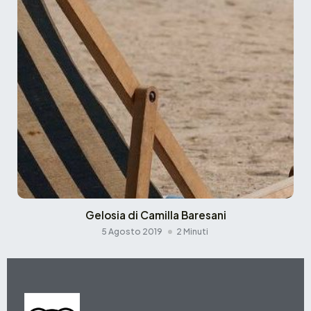
Gelosia di Camilla Baresani
5 Agosto 2019
2 Minuti