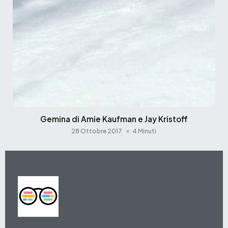
Gemina di Amie Kaufman e Jay Kristoff
28 Ottobre 2017
4 Minuti