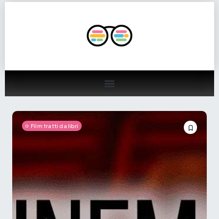
Film tratti da libri