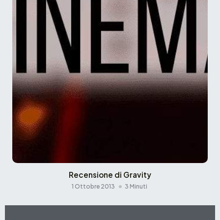
Recensione di Gravity
1 Ottobre 2013
3 Minuti