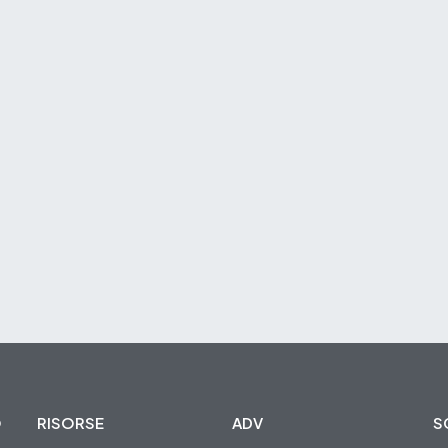
O
RISORSE
ADV
S