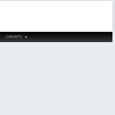
CONTATTI