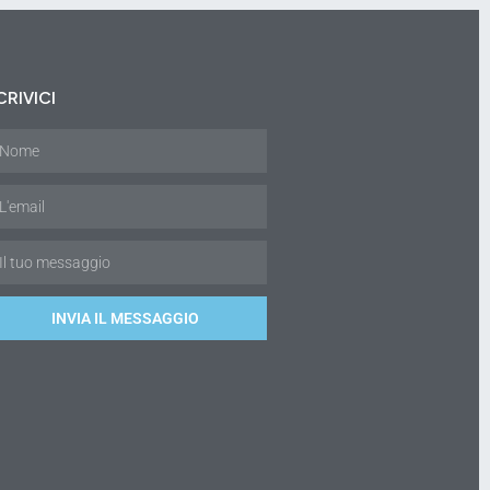
CRIVICI
INVIA IL MESSAGGIO