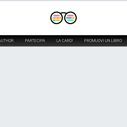
AUTHOR
PARTECIPA
LA CARD!
PROMUOVI UN LIBRO