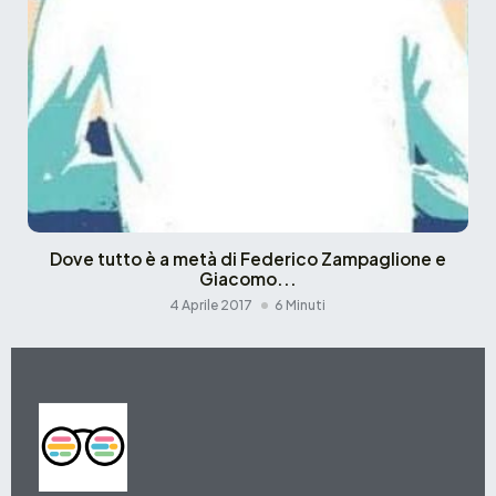
Dove tutto è a metà di Federico Zampaglione e
Giacomo...
4 Aprile 2017
6 Minuti