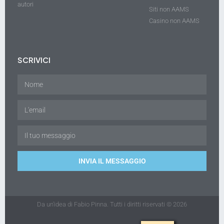
autori
Siti non AAMS
Casino non AAMS
SCRIVICI
INVIA IL MESSAGGIO
Da un'idea di Fabio Pinna. Tutti i diritti riservati © 2026