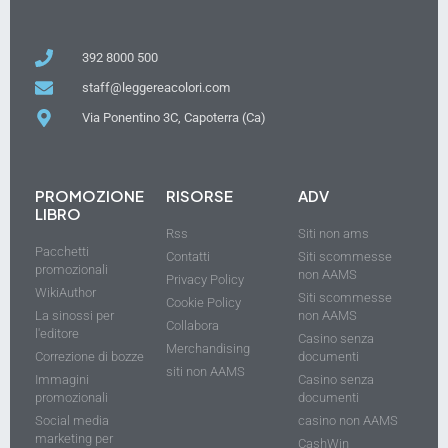
392 8000 500
staff@leggereacolori.com
Via Ponentino 3C, Capoterra (Ca)
PROMOZIONE
RISORSE
ADV
LIBRO
Rss
Siti non ams
Pacchetti
Contatti
Siti scommesse
promozionali
non AAMS
Privacy Policy
WikiAuthor
Siti scommesse
Cookie Policy
La sinossi per
non AAMS
Collabora
l'editore
Casino senza
Merchandising
Correzione di bozze
documenti
siti non AAMS
Immagini
Casino senza
promozionali
documenti
Social media
casino non AAMS
marketing per
CashWin