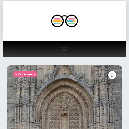
Anteprime