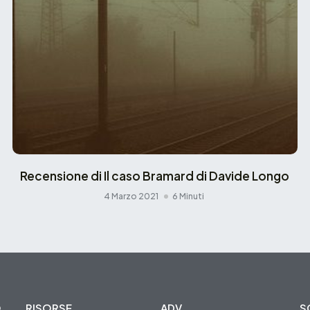
Recensione di Il caso Bramard di Davide Longo
4 Marzo 2021
6 Minuti
O
RISORSE
ADV
S