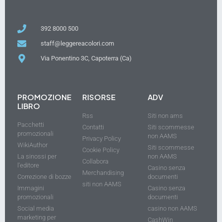
392 8000 500
staff@leggereacolori.com
Via Ponentino 3C, Capoterra (Ca)
PROMOZIONE
RISORSE
ADV
LIBRO
Rss
Siti non ams
Pacchetti
Contatti
Siti scommesse
promozionali
non AAMS
Privacy Policy
WikiAuthor
Siti scommesse
Cookie Policy
La sinossi per
non AAMS
Collabora
l'editore
Casino senza
Merchandising
Correzione di bozze
documenti
siti non AAMS
Immagini
Casino senza
promozionali
documenti
Social media
casino non AAMS
marketing per
CashWin