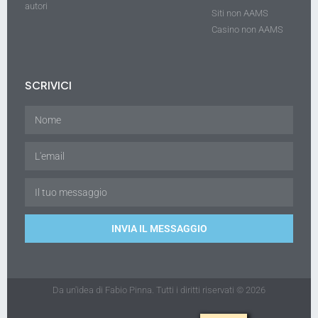
autori
Siti non AAMS
Casino non AAMS
SCRIVICI
INVIA IL MESSAGGIO
Da un'idea di Fabio Pinna. Tutti i diritti riservati © 2026