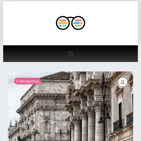
Anteprime