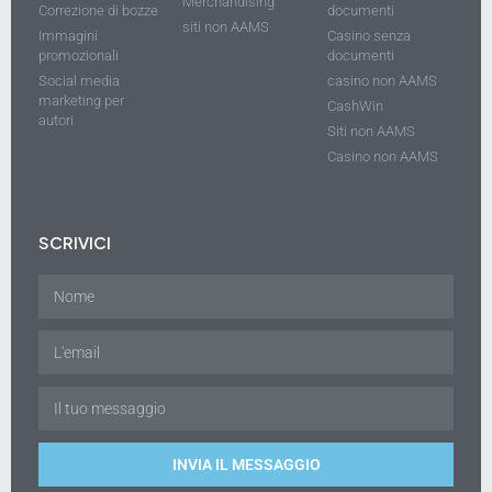
Merchandising
Correzione di bozze
documenti
siti non AAMS
Immagini
Casino senza
promozionali
documenti
Social media
casino non AAMS
marketing per
CashWin
autori
Siti non AAMS
Casino non AAMS
SCRIVICI
INVIA IL MESSAGGIO