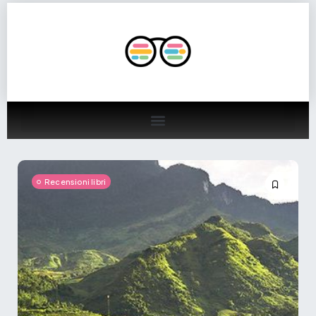
Recensioni libri