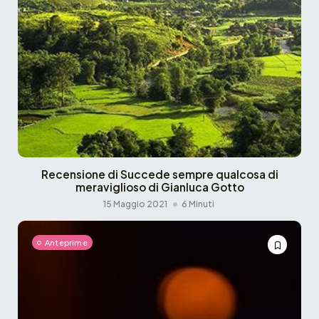
Recensione di Succede sempre qualcosa di
meraviglioso di Gianluca Gotto
15 Maggio 2021
6 Minuti
Anteprime