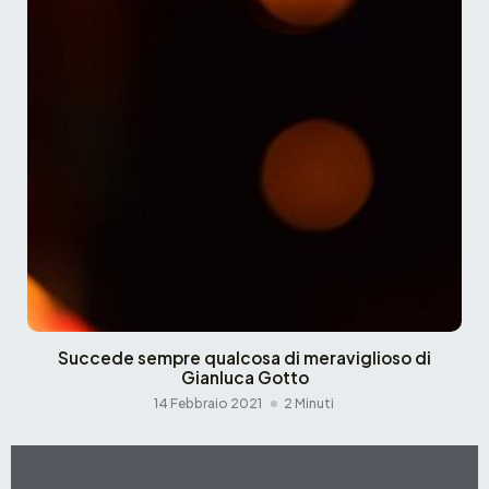
Succede sempre qualcosa di meraviglioso di
Gianluca Gotto
14 Febbraio 2021
2 Minuti