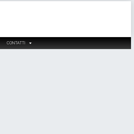
CONTATTI