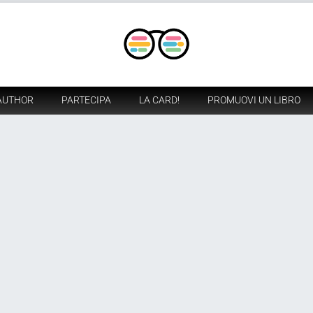
AUTHOR
PARTECIPA
LA CARD!
PROMUOVI UN LIBRO