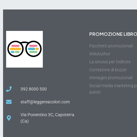
PROMOZIONE LIBR
Pacchetti promozionali
WikiAuthor
La sinossi per l'editore
Correzione di bozze
Immagini promozionali
Social media marketing p
392 8000 500
autori
staff@leggereacolori.com
Via Ponentino 3C, Capoterra
(Ca)