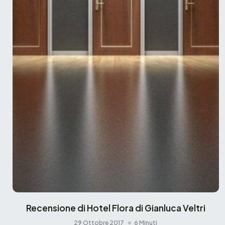
Recensione di Hotel Flora di Gianluca Veltri
29 Ottobre 2017
6 Minuti