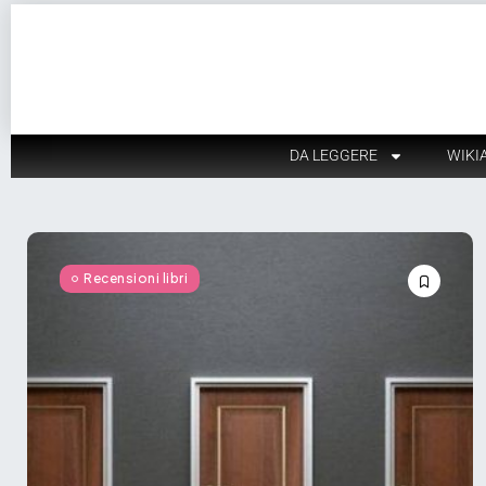
DA LEGGERE
WIKI
Recensioni libri