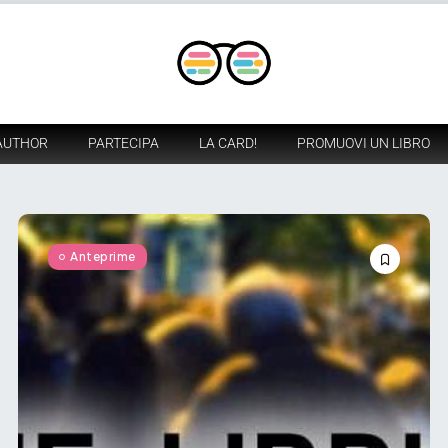
AUTHOR
PARTECIPA
LA CARD!
PROMUOVI UN LIBRO
Anteprime