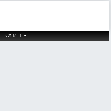
CONTATTI