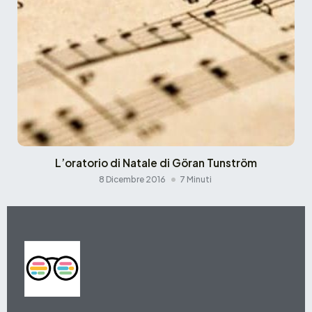
L’oratorio di Natale di Göran Tunström
8 Dicembre 2016
7 Minuti