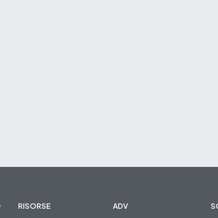
O
RISORSE
ADV
S