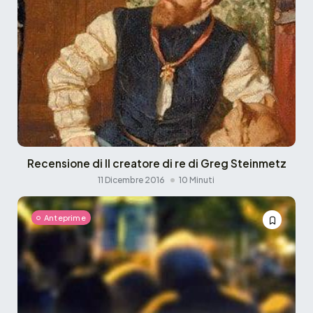
Recensione di Il creatore di re di Greg Steinmetz
11 Dicembre 2016
10 Minuti
Anteprime