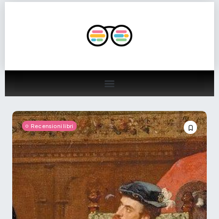
Recensioni libri