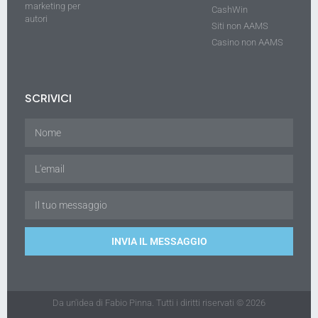
marketing per
CashWin
autori
Siti non AAMS
Casino non AAMS
SCRIVICI
INVIA IL MESSAGGIO
Da un'idea di Fabio Pinna. Tutti i diritti riservati © 2026