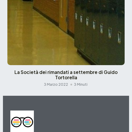
La Società dei rimandati a settembre di Guido
Tortorella
3 Marzo 2022
3 Minuti