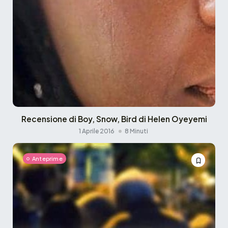
Recensione di Boy, Snow, Bird di Helen Oyeyemi
1 Aprile 2016
8 Minuti
Anteprime