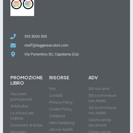
392 8000 500
staff@leggereacolori.com
Via Ponentino 3C, Capoterra (Ca)
PROMOZIONE
RISORSE
ADV
LIBRO
Rss
Siti non ams
Pacchetti
Contatti
Siti scommesse
promozionali
non AAMS
Privacy Policy
WikiAuthor
Siti scommesse
Cookie Policy
La sinossi per
non AAMS
Collabora
l'editore
Casino senza
Merchandising
Correzione di bozze
documenti
siti non AAMS
Immagini
Casino senza