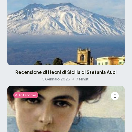
Recensione di I leoni di Sicilia di Stefania Auci
5 Gennaio 2023
7 Minuti
Anteprime