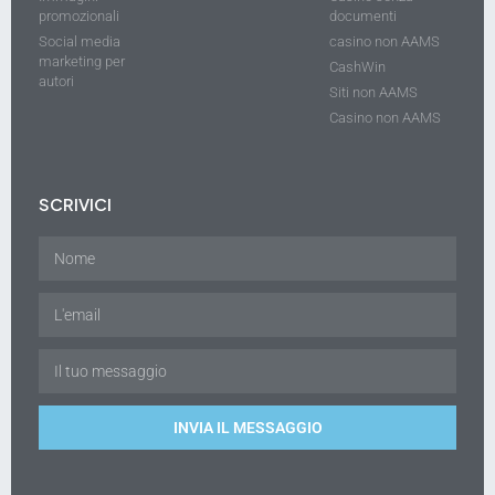
promozionali
documenti
Social media
casino non AAMS
marketing per
CashWin
autori
Siti non AAMS
Casino non AAMS
SCRIVICI
INVIA IL MESSAGGIO