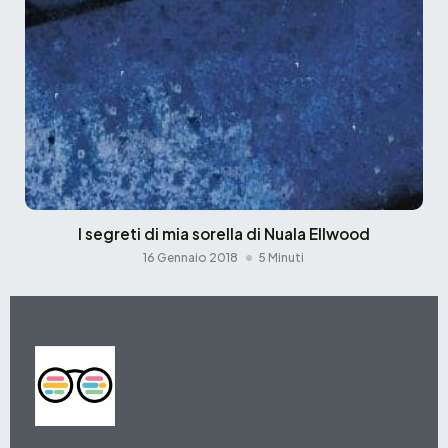
I segreti di mia sorella di Nuala Ellwood
16 Gennaio 2018
5 Minuti