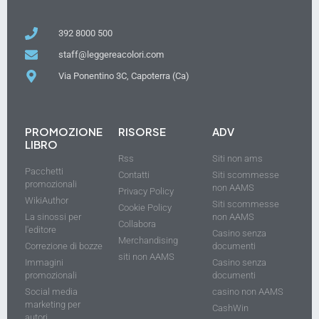
392 8000 500
staff@leggereacolori.com
Via Ponentino 3C, Capoterra (Ca)
PROMOZIONE
RISORSE
ADV
LIBRO
Rss
Siti non ams
Pacchetti
Contatti
Siti scommesse
promozionali
non AAMS
Privacy Policy
WikiAuthor
Siti scommesse
Cookie Policy
La sinossi per
non AAMS
Collabora
l'editore
Casino senza
Merchandising
Correzione di bozze
documenti
siti non AAMS
Immagini
Casino senza
promozionali
documenti
Social media
casino non AAMS
marketing per
CashWin
autori