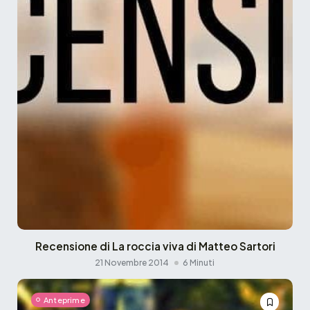
Recensione di La roccia viva di Matteo Sartori
21 Novembre 2014
6 Minuti
Anteprime