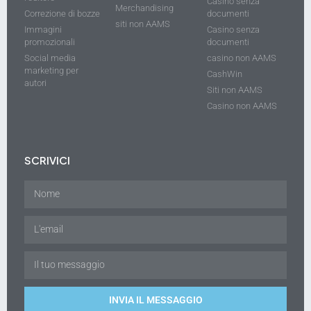
Casino senza
Merchandising
Correzione di bozze
documenti
siti non AAMS
Immagini
Casino senza
promozionali
documenti
Social media
casino non AAMS
marketing per
CashWin
autori
Siti non AAMS
Casino non AAMS
SCRIVICI
INVIA IL MESSAGGIO