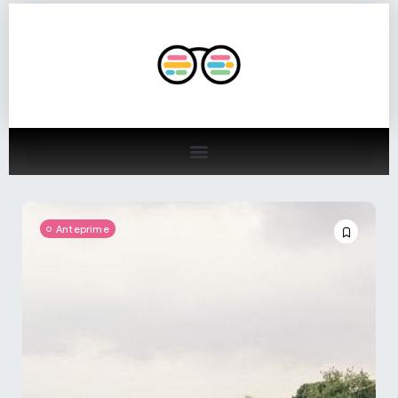
Anteprime