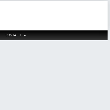
CONTATTI