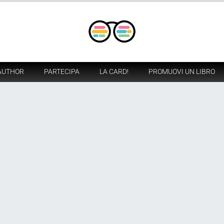
AUTHOR
PARTECIPA
LA CARD!
PROMUOVI UN LIBRO