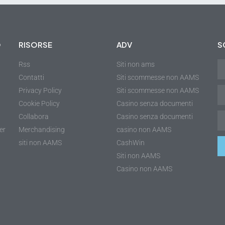
O
RISORSE
ADV
S
Rss
Siti non ams
Contatti
Siti scommesse non AAMS
Privacy Policy
Siti scommesse non AAMS
Cookie Policy
Casino senza documenti
Collabora
Casino senza documenti
er
Merchandising
casino non AAMS
siti non AAMS
CashWin
Siti non AAMS
Casino non AAMS