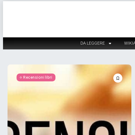
DA LEGGERE
WIKI
Recensioni libri