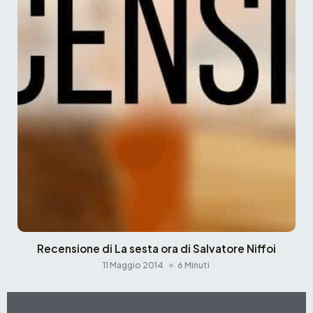
Recensione di La sesta ora di Salvatore Niffoi
11 Maggio 2014
6 Minuti