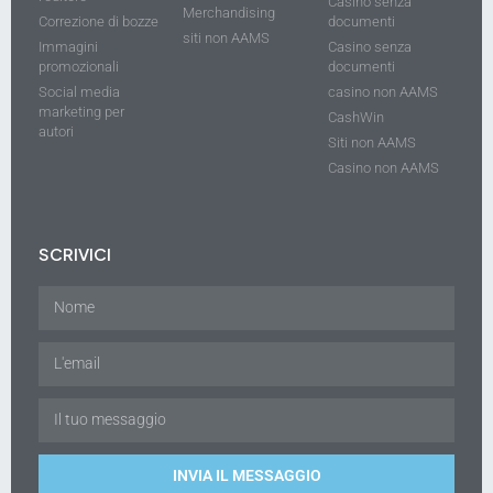
Casino senza
Merchandising
Correzione di bozze
documenti
siti non AAMS
Immagini
Casino senza
promozionali
documenti
Social media
casino non AAMS
marketing per
CashWin
autori
Siti non AAMS
Casino non AAMS
SCRIVICI
INVIA IL MESSAGGIO