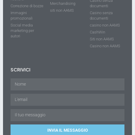
Casino senza
Merchandising
Correzione di bozze
documenti
siti non AAMS
Immagini
Casino senza
promozionali
documenti
Social media
casino non AAMS
marketing per
CashWin
autori
Siti non AAMS
Casino non AAMS
SCRIVICI
INVIA IL MESSAGGIO