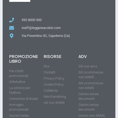
392 8000 500
staff@leggereacolori.com
Via Ponentino 3C, Capoterra (Ca)
PROMOZIONE
RISORSE
ADV
LIBRO
Rss
Siti non ams
Pacchetti
Contatti
Siti scommesse
promozionali
non AAMS
Privacy Policy
WikiAuthor
Siti scommesse
Cookie Policy
La sinossi per
non AAMS
Collabora
l'editore
Casino senza
Merchandising
Correzione di bozze
documenti
siti non AAMS
Immagini
Casino senza
promozionali
documenti
Social media
casino non AAMS