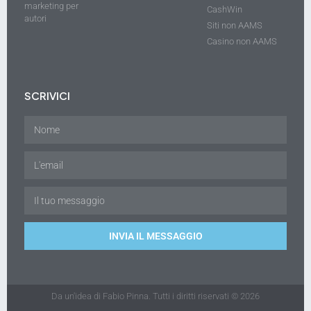
marketing per
CashWin
autori
Siti non AAMS
Casino non AAMS
SCRIVICI
INVIA IL MESSAGGIO
Da un'idea di Fabio Pinna. Tutti i diritti riservati © 2026