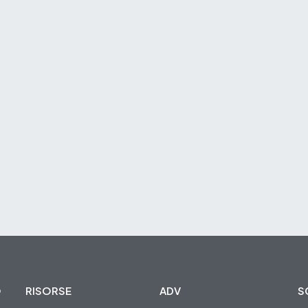
O
RISORSE
ADV
S