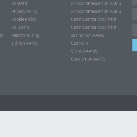
Contatti
Siti scommesse non AAMS
Privacy Policy
Siti scommesse non AAMS
Cookie Policy
Casino senza documenti
Collabora
Casino senza documenti
er
Merchandising
casino non AAMS
siti non AAMS
CashWin
Siti non AAMS
Casino non AAMS