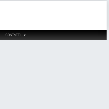
CONTATTI