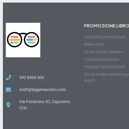
PROMOZIONE LIBR
Pacchetti promozionali
WikiAuthor
La sinossi per l'editore
Correzione di bozze
Immagini promozionali
Social media marketing p
392 8000 500
autori
staff@leggereacolori.com
Via Ponentino 3C, Capoterra
(Ca)