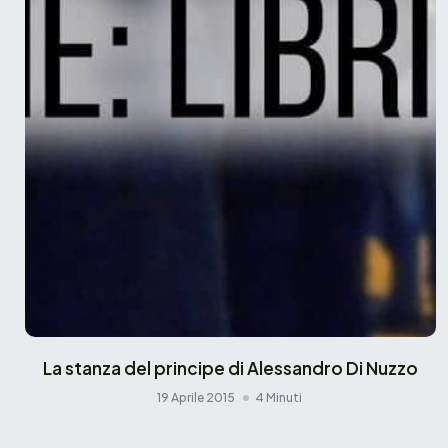
La stanza del principe di Alessandro Di Nuzzo
19 Aprile 2015
4 Minuti