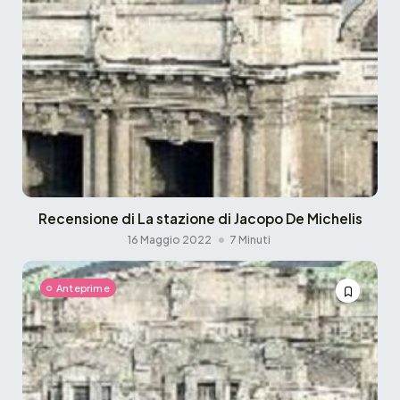
Recensione di La stazione di Jacopo De Michelis
16 Maggio 2022
7 Minuti
Anteprime