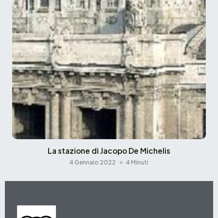
La stazione di Jacopo De Michelis
4 Gennaio 2022
4 Minuti