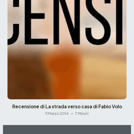
Recensione di La strada verso casa di Fabio Volo
11 Marzo 2014
7 Minuti