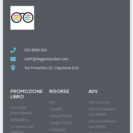
392 8000 500
staff@leggereacolori.com
Via Ponentino 3C, Capoterra (Ca)
PROMOZIONE
RISORSE
ADV
LIBRO
Rss
Siti non ams
Pacchetti
Contatti
Siti scommesse
promozionali
non AAMS
Privacy Policy
WikiAuthor
Siti scommesse
Cookie Policy
La sinossi per
non AAMS
Collabora
l'editore