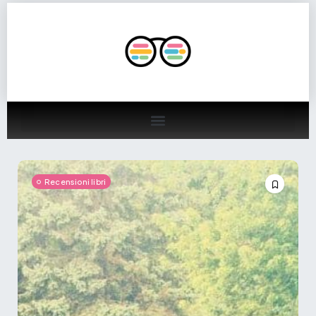
Recensioni libri