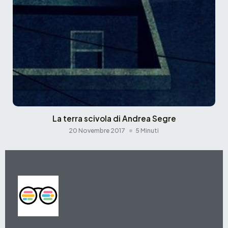
La terra scivola di Andrea Segre
20 Novembre 2017
5 Minuti