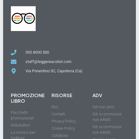
392 8000 500
staff@leggereacolori.com
Via Ponentino 3C, Capoterra (Ca)
PROMOZIONE
RISORSE
ADV
LIBRO
Rss
Siti non ams
Pacchetti
Contatti
Siti scommesse
promozionali
non AAMS
Privacy Policy
WikiAuthor
Siti scommesse
Cookie Policy
La sinossi per
non AAMS
Collabora
l'editore