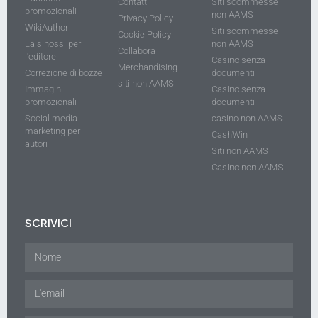
Contatti
Siti scommesse
promozionali
non AAMS
Privacy Policy
WikiAuthor
Siti scommesse
Cookie Policy
La sinossi per
non AAMS
Collabora
l'editore
Casino senza
Merchandising
Correzione di bozze
documenti
siti non AAMS
Immagini
Casino senza
promozionali
documenti
Social media
casino non AAMS
marketing per
CashWin
autori
Siti non AAMS
Casino non AAMS
SCRIVICI