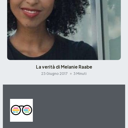
La verità di Melanie Raabe
23 Giugno 2017
3 Minuti