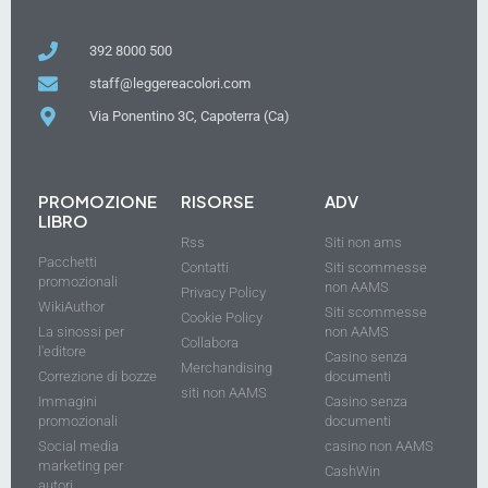
392 8000 500
staff@leggereacolori.com
Via Ponentino 3C, Capoterra (Ca)
PROMOZIONE
RISORSE
ADV
LIBRO
Rss
Siti non ams
Pacchetti
Contatti
Siti scommesse
promozionali
non AAMS
Privacy Policy
WikiAuthor
Siti scommesse
Cookie Policy
La sinossi per
non AAMS
Collabora
l'editore
Casino senza
Merchandising
Correzione di bozze
documenti
siti non AAMS
Immagini
Casino senza
promozionali
documenti
Social media
casino non AAMS
marketing per
CashWin
autori