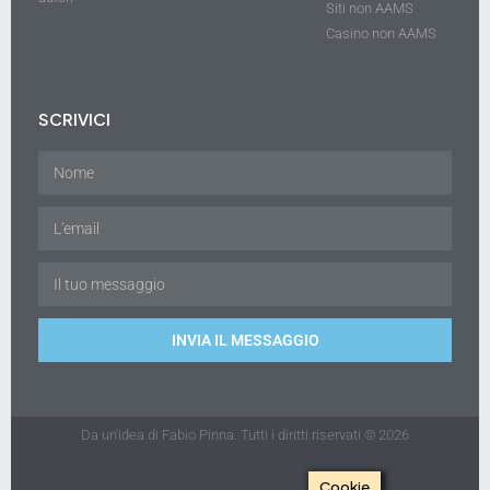
Siti non AAMS
Casino non AAMS
SCRIVICI
INVIA IL MESSAGGIO
Da un'idea di Fabio Pinna. Tutti i diritti riservati © 2026
Cookie