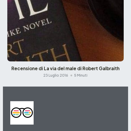
Recensione di La via del male di Robert Galbraith
23 Luglio 2016
5 Minuti