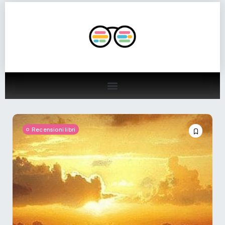
Recensioni libri