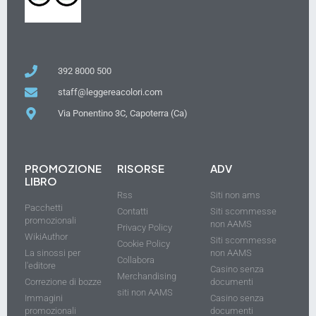
392 8000 500
staff@leggereacolori.com
Via Ponentino 3C, Capoterra (Ca)
PROMOZIONE
RISORSE
ADV
LIBRO
Rss
Siti non ams
Pacchetti
Contatti
Siti scommesse
promozionali
non AAMS
Privacy Policy
WikiAuthor
Siti scommesse
Cookie Policy
La sinossi per
non AAMS
Collabora
l'editore
Casino senza
Merchandising
Correzione di bozze
documenti
siti non AAMS
Immagini
Casino senza
promozionali
documenti