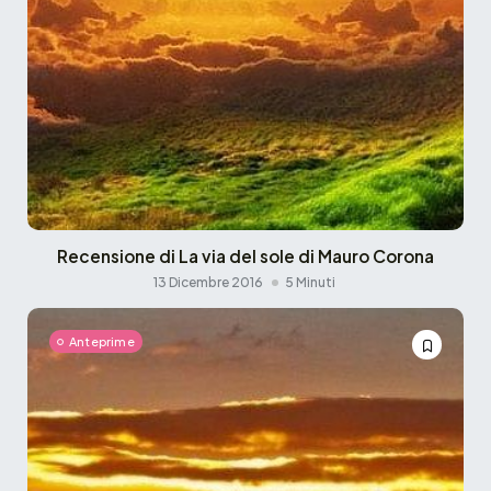
Recensione di La via del sole di Mauro Corona
13 Dicembre 2016
5 Minuti
Anteprime