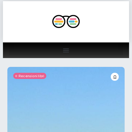
Recensioni libri