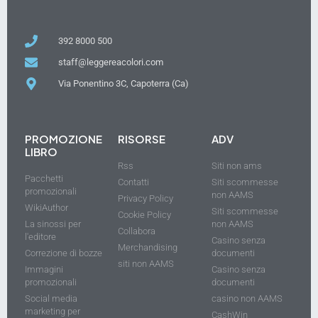
392 8000 500
staff@leggereacolori.com
Via Ponentino 3C, Capoterra (Ca)
PROMOZIONE
RISORSE
ADV
LIBRO
Rss
Siti non ams
Pacchetti
Contatti
Siti scommesse
promozionali
non AAMS
Privacy Policy
WikiAuthor
Siti scommesse
Cookie Policy
La sinossi per
non AAMS
Collabora
l'editore
Casino senza
Merchandising
Correzione di bozze
documenti
siti non AAMS
Immagini
Casino senza
promozionali
documenti
Social media
casino non AAMS
marketing per
CashWin