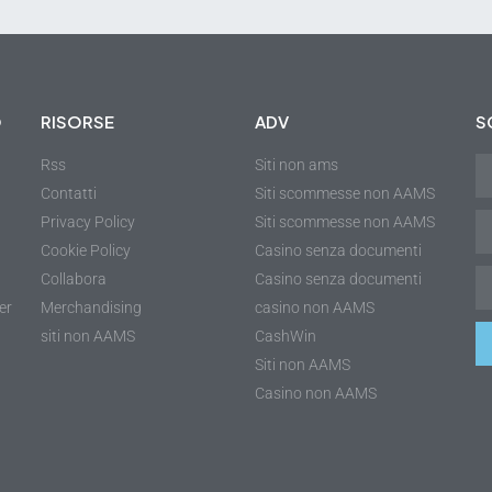
O
RISORSE
ADV
S
Rss
Siti non ams
Contatti
Siti scommesse non AAMS
Privacy Policy
Siti scommesse non AAMS
Cookie Policy
Casino senza documenti
Collabora
Casino senza documenti
er
Merchandising
casino non AAMS
siti non AAMS
CashWin
Siti non AAMS
Casino non AAMS