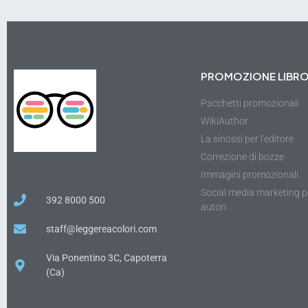
PROMOZIONE LIBR
Pacchetti promozionali
WikiAuthor
La sinossi per l'editore
Correzione di bozze
Immagini promozionali
Social media marketing p
392 8000 500
autori
staff@leggereacolori.com
Via Ponentino 3C, Capoterra
(Ca)