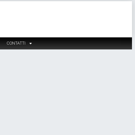
CONTATTI