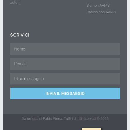
autori
Siti non AAMS
Casino non AAMS
SCRIVICI
INVIA IL MESSAGGIO
Da un'idea di Fabio Pinna. Tutti i diritti riservati © 2026