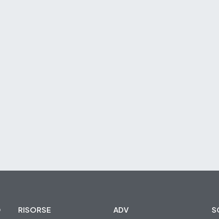
O
RISORSE
ADV
S