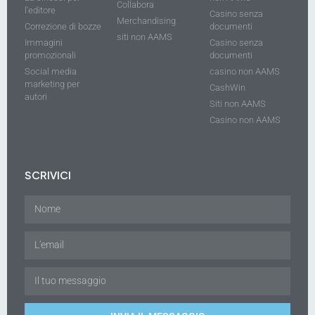
Collabora
l'editore
Casino senza
Merchandising
Correzione di bozze
documenti
siti non AAMS
Immagini
Casino senza
promozionali
documenti
Social media
casino non AAMS
marketing per
CashWin
autori
Siti non AAMS
Casino non AAMS
SCRIVICI