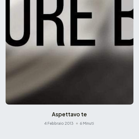
Aspettavo te
4 Febbraio 2013
6 Minuti