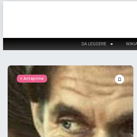
DA LEGGERE
WIKI
Anteprime